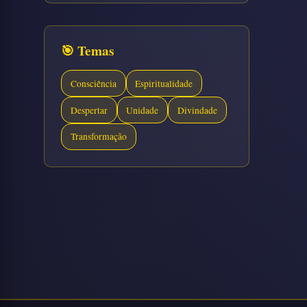
🎯 Temas
Consciência
Espiritualidade
Despertar
Unidade
Divindade
Transformação