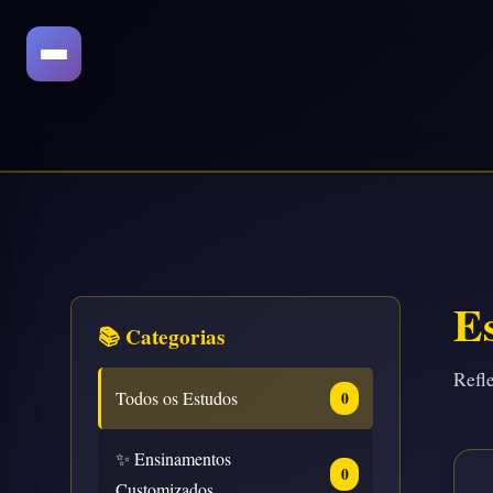
E
📚 Categorias
Refle
Todos os Estudos
0
✨ Ensinamentos
0
Customizados